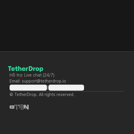
Đăng nhập
hoặc
Tiếp tục với Google
Đăng ký
Tìm ID
Tìm mật khẩu
|
Hỗ trợ: Live chat (24/7)
Email: support@tetherdrop.io
|
Chính sách bảo mật
Điều khoản dịch vụ
© TetherDrop. All rights reserved.