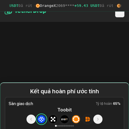
.24 USDT
Đã rút
·
OrangeX
2069****
+59.43 USDT
Đã rút
·
Ora
Kết quả hoàn phí ước tính
Sàn giao dịch
Tỷ lệ hoàn
65
%
Toobit