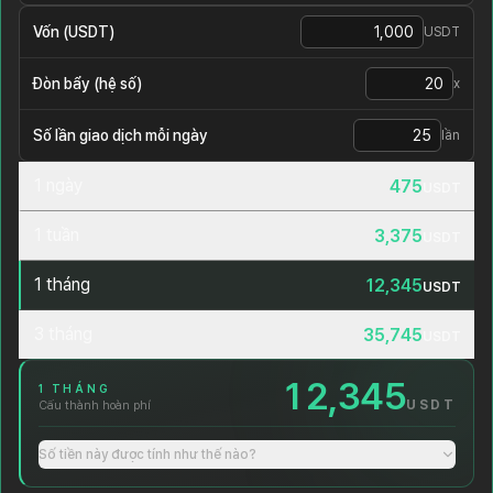
Vốn (USDT)
USDT
Đòn bẩy (hệ số)
x
Số lần giao dịch mỗi ngày
lần
1 ngày
4
7
5
USDT
1 tuần
3
,
3
7
5
USDT
1 tháng
1
2
,
3
4
5
USDT
3 tháng
3
5
,
7
4
5
USDT
12,345
1 THÁNG
USDT
Cấu thành hoàn phí
Số tiền này được tính như thế nào?