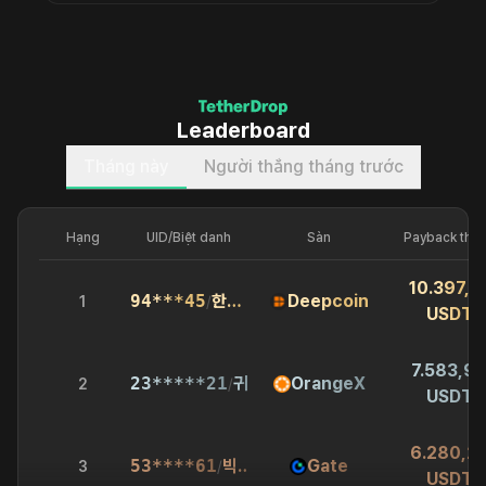
Leaderboard
Tháng này
Người thắng tháng trước
Hạng
UID/Biệt danh
Sàn
Payback thá
10.397,6
94***45
한**타
Deepcoin
1
/
USDT
7.583,9
23*****21
귀농**표
OrangeX
2
/
USDT
6.280,2
53****61
빅*트
Gate
3
/
USDT