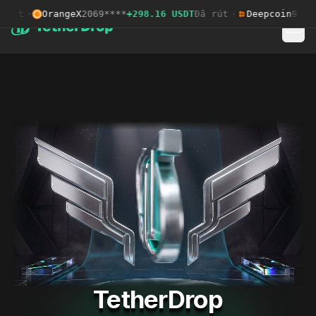
rút
·
OrangeX
2069****
+298.16 USDT
Đã rút
·
Deepcoin
9592*
TetherDrop