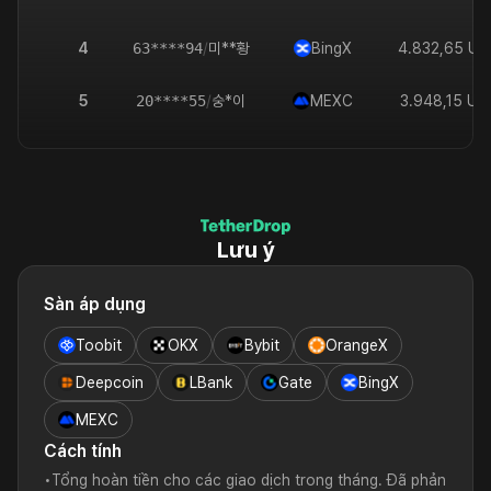
4
63****94
/
미**황
BingX
4.832,65
US
5
20****55
/
숭*이
MEXC
3.948,15
US
Lưu ý
Sàn áp dụng
Toobit
OKX
Bybit
OrangeX
Deepcoin
LBank
Gate
BingX
MEXC
Cách tính
•
Tổng hoàn tiền cho các giao dịch trong tháng. Đã phản