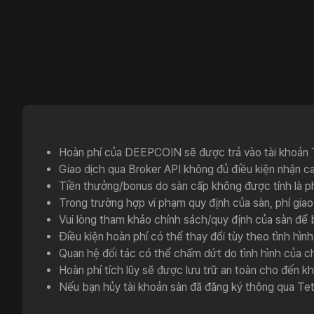
Câu hỏi thường gặp
Self-referral và TetherDrop khác nhau thế nào?
So sánh self-referral với TetherDrop
Hoàn phí của DEEPCOIN sẽ được trả vào tài khoản 
Giao dịch qua Broker API không đủ điều kiện nhận c
Tiền thưởng/bonus do sàn cấp không được tính là ph
Trong trường hợp vi phạm quy định của sàn, phí gia
Vui lòng tham khảo chính sách/quy định của sàn để b
Điều kiện hoàn phí có thể thay đổi tùy theo tình hìn
Quan hệ đối tác có thể chấm dứt do tình hình của ch
Hoàn phí tích lũy sẽ được lưu trữ an toàn cho đến kh
Nếu bạn hủy tài khoản sàn đã đăng ký thông qua Te