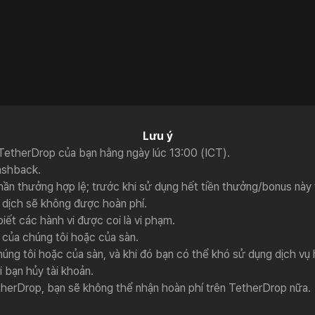
Self-referral có những rủ
Hạn chế của self-referral
Lưu ý
TetherDrop của bạn hằng ngày lúc 13:00 (ICT).
ashback.
ần thưởng hợp lệ; trước khi sử dụng hết tiền thưởng/bonus này 
o dịch sẽ không được hoàn phí.
iết các hành vi được coi là vi phạm.
h của chúng tôi hoặc của sàn.
úng tôi hoặc của sàn, và khi đó bạn có thể khó sử dụng dịch vụ 
i bạn hủy tài khoản.
therDrop, bạn sẽ không thể nhận hoàn phí trên TetherDrop nữa.