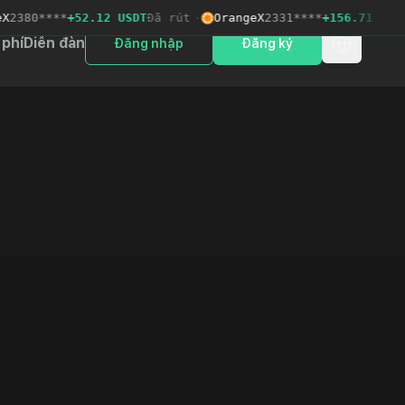
380****
+52.12 USDT
Đã rút
·
OrangeX
2331****
+156.71 USDT
Đ
 phí
Diễn đàn
Đăng nhập
Đăng ký