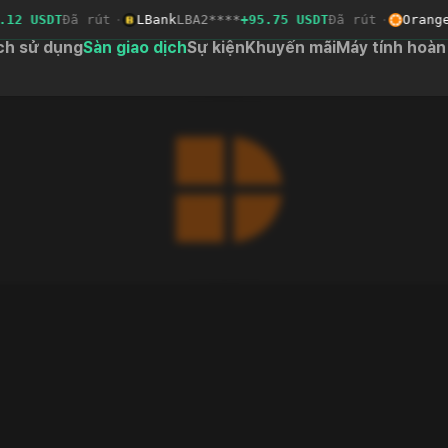
2 USDT
Đã rút
·
LBank
LBA2****
+95.75 USDT
Đã rút
·
OrangeX
2
ch sử dụng
Sàn giao dịch
Sự kiện
Khuyến mãi
Máy tính hoàn