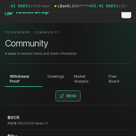
439.61 USDT
Withdrawn
·
LBank
LBA9****
+55.41 USDT
Withdrawn
TETHERDROP · COMMUNITY
Community
A space to connect freely and share information
Withdrawal
Greetings
Market
Free
Proof
Analysis
Board
Write
출금인증
퍼렁새
·
08/03/26
·
Views
11