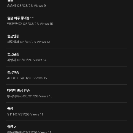
출금~~
숭숭이
·
08/03/26
·
Views
9
출금 아주 좋네용~~
담대한남자
·
08/03/26
·
Views
15
출금인증
하루일퍼
·
08/02/26
·
Views
13
출금은증
퍼렁새
·
08/01/26
·
Views
14
출금인증
ACDC
·
08/01/26
·
Views
15
페이백 출금 인증
부자돼야지
·
08/01/26
·
Views
15
출금
9111
·
07/31/26
·
Views
11
출금ㅇ
귀농이목표
·
07/31/26
·
Views
11