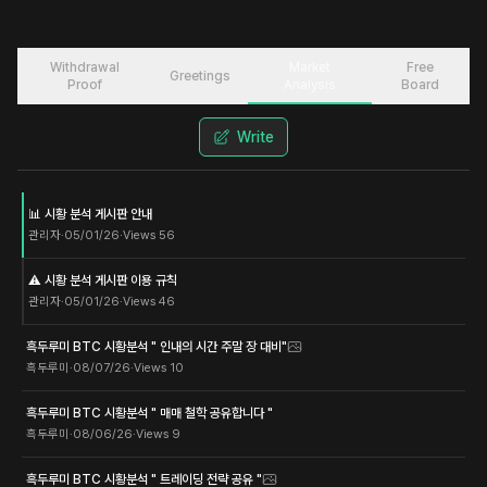
Withdrawal
Market
Free
Greetings
Proof
Analysis
Board
Write
📊 시황 분석 게시판 안내
관리자
·
05/01/26
·
Views
56
⚠️ 시황 분석 게시판 이용 규칙
관리자
·
05/01/26
·
Views
46
흑두루미 BTC 시황분석 " 인내의 시간 주말 장 대비"
흑두루미
·
08/07/26
·
Views
10
흑두루미 BTC 시황분석 " 매매 철학 공유합니다 "
흑두루미
·
08/06/26
·
Views
9
흑두루미 BTC 시황분석 " 트레이딩 전략 공유 "