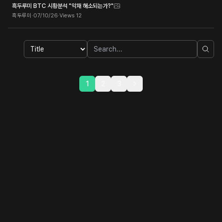
흑두루미 BTC 시황분석 "악재 해소되는가?"
흑두루미
·
07/10/26
·
Views
12
1
2
3