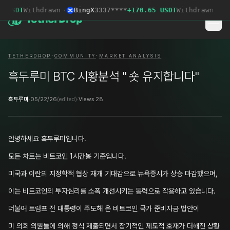
 USDT
Withdrawn
·
BingX
3337****
+170.65 USDT
Withdrawn
·
ME
·
·
TETHERDROP
COMMUNITY
MARKET ANALYSIS
흑두루미 BTC 시황분석 " 숏 유지합니다"
흑두루미
·
05/22/26
(edited)
·
Views 28
안녕하세요 흑두루미입니다.
모든 차트는 비트코인 1시간봉 기준입니다.
미국과 이란의 지정학적 협상 재개 기대감으로 뉴욕증시가 상승 마감했으며,
이는 비트코인의 투자심리를 소폭 개선시키는 동력으로 작용하고 있습니다.
더불어 트럼프 전 대통령이 주도해 온 비트코인 국가 준비자금 법안이
미 의회 의원들에 의해 정식 제출되면서 장기적인 제도적 호재가 더해진 상황