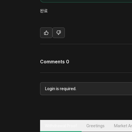
완료
Comments 0
Login is required.
Withdrawal Proof
Greetings
Market An