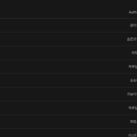
Auth
관리
슬픈코
하
하루
숭숭
귀농이
하루
퍼렁
미스