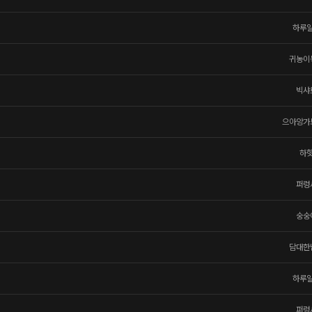
하루
귀농이
빅샤
으아앙가
하
퍼렁
숭숭
담대한
하루
퍼렁