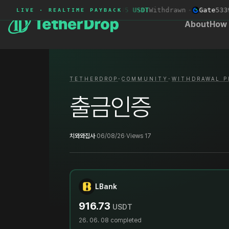
Toobit
7020****
+366.35 USDT
Withdrawn
·
Gate
5339*
LIVE · REALTIME PAYBACK
About
How 
·
·
TETHERDROP
COMMUNITY
WITHDRAWAL P
출금인증
치와와집사
·
06/08/26
·
Views 17
LBank
916.73
USDT
26. 06. 08
completed