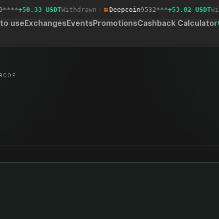
***
+50.33 USDT
Withdrawn
·
Deepcoin
9532***
+53.82 USDT
With
to use
Exchanges
Events
Promotions
Cashback Calculator
ROOF