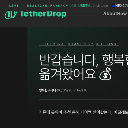
Deepcoin
9590***
+443.58 USDT
Withdrawn
·
MEXC
700
LIVE · REALTIME PAYBACK
About
How 
·
·
TETHERDROP
COMMUNITY
GREETINGS
반갑습니다, 행복
옮겨왔어요 💰
행복한고라니
·
06/05/26
·
Views 16
기존에 유튜버 추천 통해 페이백 받아왔는데, 비교해보