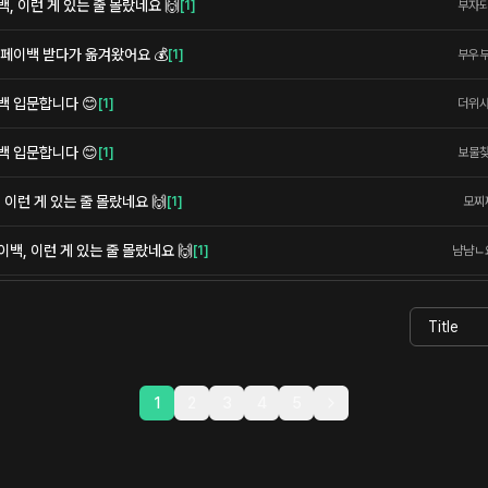
 이런 게 있는 줄 몰랐네요 🙌
[
1
]
부자
페이백 받다가 옮겨왔어요 💰
[
1
]
부우
백 입문합니다 😊
[
1
]
더위
백 입문합니다 😊
[
1
]
보물
이런 게 있는 줄 몰랐네요 🙌
[
1
]
모찌
백, 이런 게 있는 줄 몰랐네요 🙌
[
1
]
냠냠ㄴ
1
2
3
4
5