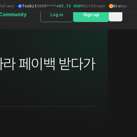
rawn
·
Toobit
5699****
+65.72 USDT
Withdrawn
·
OrangeX
2399*
Community
Log in
Sign up
따라 페이백 받다가