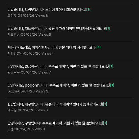
반갑습니다, 트럼펫입니다! 드디어 페이백 입문합니다 😊
[
1
]
트럼펫
·
08/05/26
·
Views
8
반갑습니다, 차트귀신입니다! 유튜버 따라 페이백 받다가 옮겨왔어요 💰
[
1
]
차트귀신
·
08/05/26
·
Views
6
처음 인사드려요, 저항감별사입니다! 선물 거래 막 시작했어요 ✨
[
1
]
저항감별사
·
08/05/26
·
Views
4
안녕하세요, 원금복구입니다! 수수료 페이백, 이런 게 있는 줄 몰랐네요 🙌
[
1
]
원금복구
·
08/04/26
·
Views
7
안녕하세요, poqom입니다! 수수료 페이백, 이런 게 있는 줄 몰랐네요 🙌
[
1
]
poqom
·
08/04/26
·
Views
9
반갑습니다, 대구탕입니다! 유튜버 따라 페이백 받다가 옮겨왔어요 💰
[
1
]
대구탕
·
08/04/26
·
Views
8
안녕하세요, 구땡입니다! 수수료 페이백, 이런 게 있는 줄 몰랐네요 🙌
[
1
]
구땡
·
08/04/26
·
Views
9