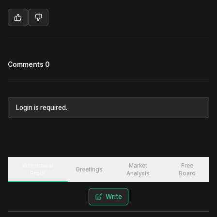
Comments 0
Login is required.
Withdrawal
Market
Free
Greetings
Proof
Analysis
Board
Write