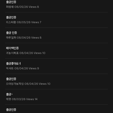
출금인증
퍼렁새
·
08/05/26
·
Views
8
출금인증
미스터황
·
08/05/26
·
Views
7
출금 인증
하루일퍼
·
08/04/26
·
Views
8
페이백인증
귀농이목표
·
08/04/26
·
Views
10
출금좋아요ㅕ
빅샤트
·
08/04/26
·
Views
9
출금인증
으아앙가보자잉
·
08/04/26
·
Views
10
출금~
하핫
·
08/03/26
·
Views
14
출금인증