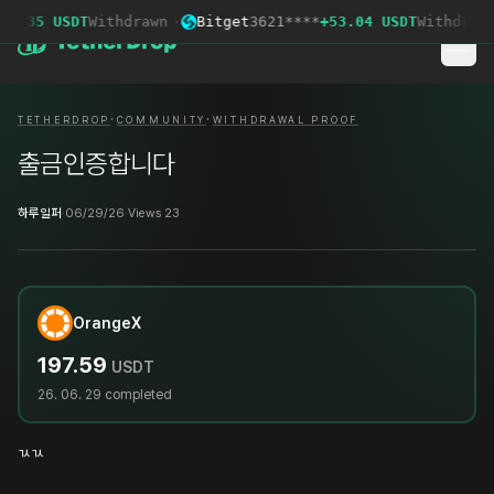
6.35 USDT
Withdrawn
·
Bitget
3621****
+53.04 USDT
Withdrawn
·
·
TETHERDROP
COMMUNITY
WITHDRAWAL PROOF
출금인증합니다
하루일퍼
·
06/29/26
·
Views 23
OrangeX
197.59
USDT
26. 06. 29
completed
ㄳㄳ