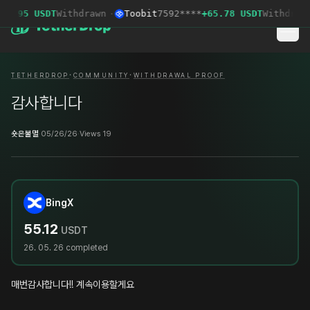
32.95 USDT
Withdrawn
·
Toobit
7592****
+65.78 USDT
Withdrawn
·
·
TETHERDROP
COMMUNITY
WITHDRAWAL PROOF
감사합니다
숏은불멸
·
05/26/26
·
Views 19
BingX
55.12
USDT
26. 05. 26
completed
매번감사합니다!! 계속이용할게요