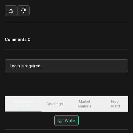
Comments 0
Login is required.
Withdrawal
Market
Free
Greetings
Proof
Analysis
Board
Write