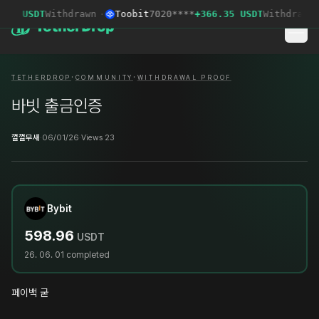
71 USDT
Withdrawn
·
Toobit
7020****
+366.35 USDT
Withdrawn
·
·
·
TETHERDROP
COMMUNITY
WITHDRAWAL PROOF
바빗 출금인증
껄껄무새
·
06/01/26
·
Views 23
Bybit
598.96
USDT
26. 06. 01
completed
페이백 굳