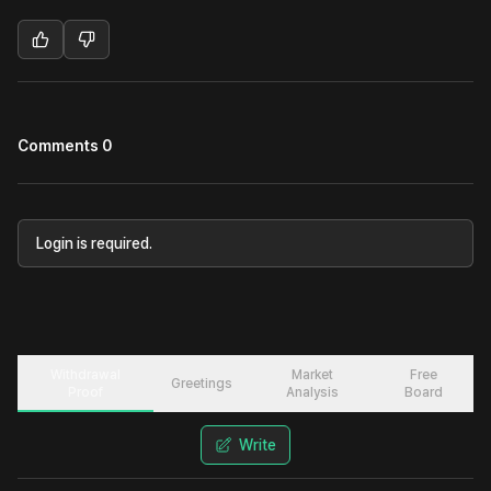
Comments 0
Login is required.
Withdrawal
Market
Free
Greetings
Proof
Analysis
Board
Write