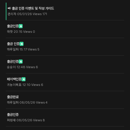
📢 출금 인증 이벤트 및 작성 가이드
관리자
·
05/01/26
·
Views
171
출금인증
N
하핫
·
20:15
·
Views
0
출금 인증
N
하루일퍼
·
15:17
·
Views
5
출금인증
N
숭숭이
·
12:48
·
Views
6
페이백인증
N
귀농이목표
·
12:10
·
Views
6
출금완료
하루일퍼
·
08/05/26
·
Views
4
출금인증
퍼렁새
·
08/05/26
·
Views
8