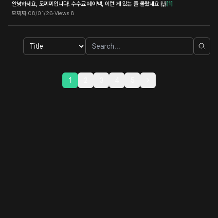
안녕하세요, 모찌찌입니다! 수수료 페이백, 이런 게 있는 줄 몰랐네요 🙌
[
1
]
모찌찌
·
08/01/26
·
Views
8
1
2
3
4
5