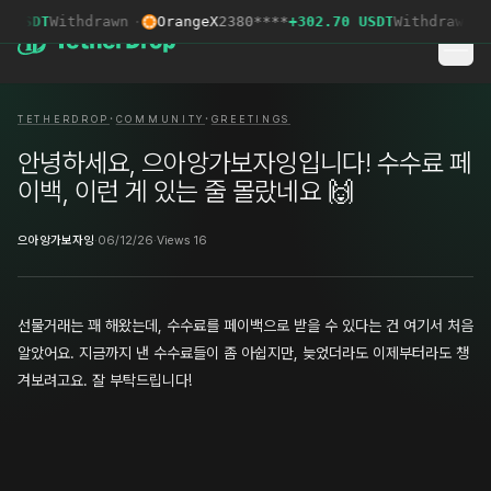
 USDT
Withdrawn
·
OrangeX
2380****
+302.70 USDT
Withdrawn
·
·
·
TETHERDROP
COMMUNITY
GREETINGS
안녕하세요, 으아앙가보자잉입니다! 수수료 페
이백, 이런 게 있는 줄 몰랐네요 🙌
으아앙가보자잉
·
06/12/26
·
Views 16
선물거래는 꽤 해왔는데, 수수료를 페이백으로 받을 수 있다는 건 여기서 처음
알았어요. 지금까지 낸 수수료들이 좀 아쉽지만, 늦었더라도 이제부터라도 챙
겨보려고요. 잘 부탁드립니다!