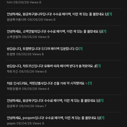
hihi
·
08/06/26
·
Views
6
안녕하세요, 원금복구꿈나무입니다! 수수료 페이백, 이런 게 있는 줄 몰랐네요 🙌
[
1
]
원금복구꿈나무
·
08/06/26
·
Views
6
안녕하세요, 소액만벌자입니다! 수수료 페이백, 이런 게 있는 줄 몰랐네요 🙌
[
1
]
소액만벌자
·
08/05/26
·
Views
8
반갑습니다, 트럼펫입니다! 드디어 페이백 입문합니다 😊
[
1
]
트럼펫
·
08/05/26
·
Views
8
반갑습니다, 차트귀신입니다! 유튜버 따라 페이백 받다가 옮겨왔어요 💰
[
1
]
차트귀신
·
08/05/26
·
Views
6
처음 인사드려요, 저항감별사입니다! 선물 거래 막 시작했어요 ✨
[
1
]
저항감별사
·
08/05/26
·
Views
4
안녕하세요, 원금복구입니다! 수수료 페이백, 이런 게 있는 줄 몰랐네요 🙌
[
1
]
원금복구
·
08/04/26
·
Views
7
안녕하세요, poqom입니다! 수수료 페이백, 이런 게 있는 줄 몰랐네요 🙌
[
1
]
poqom
·
08/04/26
·
Views
9