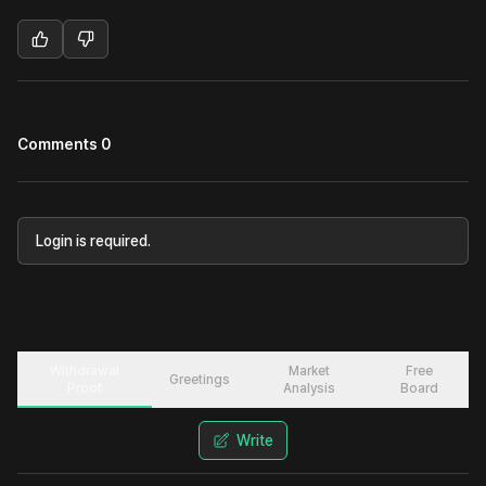
Comments 0
Login is required.
Withdrawal
Market
Free
Greetings
Proof
Analysis
Board
Write