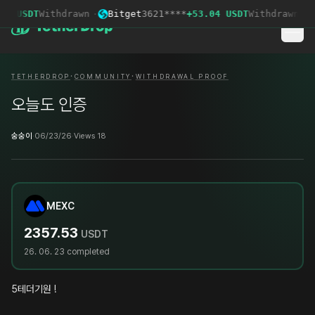
0 USDT
Withdrawn
·
Bitget
3621****
+53.04 USDT
Withdrawn
·
·
·
TETHERDROP
COMMUNITY
WITHDRAWAL PROOF
오늘도 인증
숭숭이
·
06/23/26
·
Views 18
MEXC
2357.53
USDT
26. 06. 23
completed
5테더기원 !