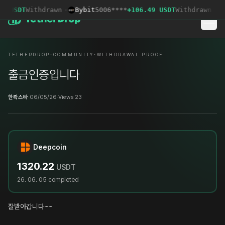
5 USDT
Withdrawn
·
Bybit
5006****
+106.49 USDT
Withdrawn
·
T
·
·
TETHERDROP
COMMUNITY
WITHDRAWAL PROOF
출금인증입니다
한롹스타
·
06/05/26
·
Views 23
Deepcoin
1320.22
USDT
26. 06. 05
completed
잘받아갑니다~~