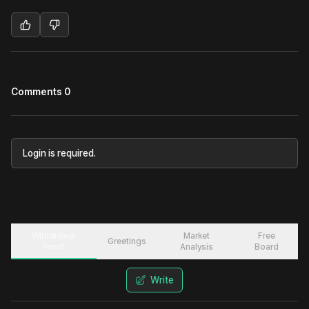
Comments 0
Login is required.
Withdrawal
Market
Free
Greetings
Proof
Analysis
Board
Write