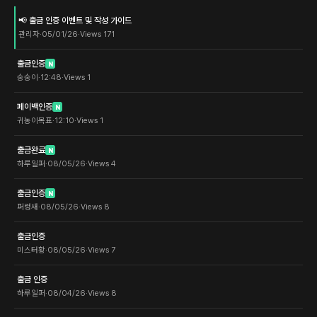
📢 출금 인증 이벤트 및 작성 가이드
관리자
·
05/01/26
·
Views
171
출금인증
N
숭숭이
·
12:48
·
Views
1
페이백인증
N
귀농이목표
·
12:10
·
Views
1
출금완료
N
하루일퍼
·
08/05/26
·
Views
4
출금인증
N
퍼렁새
·
08/05/26
·
Views
8
출금인증
미스터황
·
08/05/26
·
Views
7
출금 인증
하루일퍼
·
08/04/26
·
Views
8