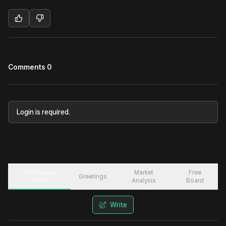
Comments 0
Login is required.
Withdrawal
Market
Free
Greetings
Proof
Analysis
Board
Write