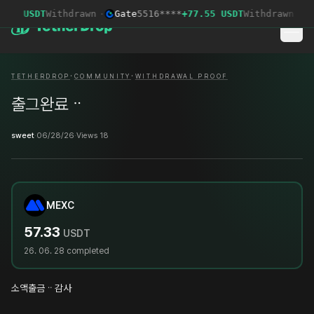
.63 USDT
Withdrawn
·
Gate
5516****
+77.55 USDT
Withdrawn
·
O
·
·
TETHERDROP
COMMUNITY
WITHDRAWAL PROOF
출그완료ᆢ
sweet
·
06/28/26
·
Views 18
MEXC
57.33
USDT
26. 06. 28
completed
소액출금ᆢ감사