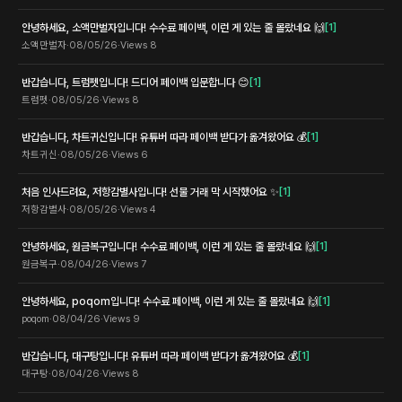
안녕하세요, 소액만벌자입니다! 수수료 페이백, 이런 게 있는 줄 몰랐네요 🙌
[
1
]
소액만벌자
·
08/05/26
·
Views
8
반갑습니다, 트럼펫입니다! 드디어 페이백 입문합니다 😊
[
1
]
트럼펫
·
08/05/26
·
Views
8
반갑습니다, 차트귀신입니다! 유튜버 따라 페이백 받다가 옮겨왔어요 💰
[
1
]
차트귀신
·
08/05/26
·
Views
6
처음 인사드려요, 저항감별사입니다! 선물 거래 막 시작했어요 ✨
[
1
]
저항감별사
·
08/05/26
·
Views
4
안녕하세요, 원금복구입니다! 수수료 페이백, 이런 게 있는 줄 몰랐네요 🙌
[
1
]
원금복구
·
08/04/26
·
Views
7
안녕하세요, poqom입니다! 수수료 페이백, 이런 게 있는 줄 몰랐네요 🙌
[
1
]
poqom
·
08/04/26
·
Views
9
반갑습니다, 대구탕입니다! 유튜버 따라 페이백 받다가 옮겨왔어요 💰
[
1
]
대구탕
·
08/04/26
·
Views
8