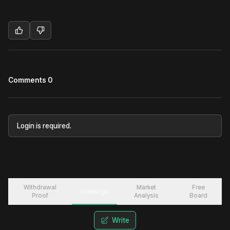
Comments 0
Login is required.
Withdrawal
Market
Free
Greetings
Proof
Analysis
Board
Write