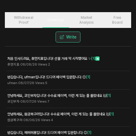
Withdrawal
Market
Free
Greetings
Proof
Analysis
Board
Write
처음 인사드려요, 휴먼지표입니다! 선물 거래 막 시작했어요 ✨
[
1
]
N
휴먼지표
·
08/08/26
·
Views
2
반갑습니다, ufman입니다! 드디어 페이백 입문합니다 😊
[
1
]
ufman
·
08/07/26
·
Views
5
안녕하세요, 코인부자입니다! 수수료 페이백, 이런 게 있는 줄 몰랐네요 🙌
[
1
]
코인부자
·
08/07/26
·
Views
7
안녕하세요, 원금복구러입니다! 수수료 페이백, 이런 게 있는 줄 몰랐네요 🙌
[
1
]
원금복구러
·
08/06/26
·
Views
4
반갑습니다, 메에에롱입니다! 드디어 페이백 입문합니다 😊
[
1
]