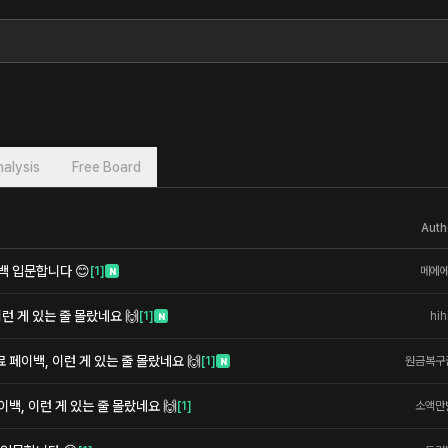
alysis
Free Board
Auth
백 입문합니다 😊
[
1
]
메에
N
이런 게 있는 줄 몰랐네요 🙌
[
1
]
hih
N
페이백, 이런 게 있는 줄 몰랐네요 🙌
[
1
]
원금복구
N
백, 이런 게 있는 줄 몰랐네요 🙌
[
1
]
소액만