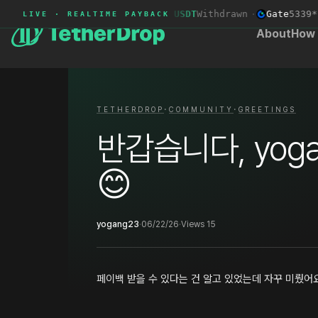
BingX
3308****
+68.14 USDT
Withdrawn
·
Gate
5339***
LIVE · REALTIME PAYBACK
About
How 
·
·
TETHERDROP
COMMUNITY
GREETINGS
반갑습니다, yog
😊
yogang23
·
06/22/26
·
Views 15
페이백 받을 수 있다는 건 알고 있었는데 자꾸 미뤘어