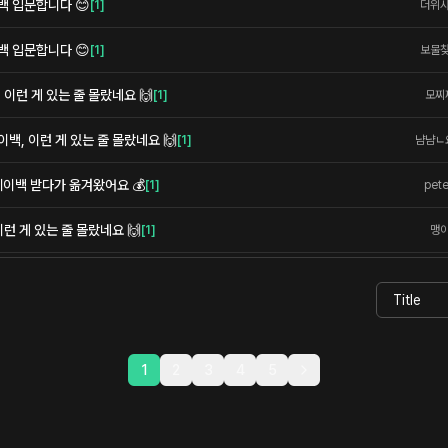
백 입문합니다 😊
[
1
]
더위
백 입문합니다 😊
[
1
]
보물
이런 게 있는 줄 몰랐네요 🙌
[
1
]
모찌
백, 이런 게 있는 줄 몰랐네요 🙌
[
1
]
냠냠ㄴ
 페이백 받다가 옮겨왔어요 💰
[
1
]
pete
런 게 있는 줄 몰랐네요 🙌
[
1
]
맹
1
2
3
4
5