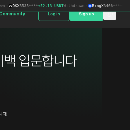
·
OKX
8538****
+52.13 USDT
Withdrawn
·
BingX
3466****
+115.1
Community
Log in
Sign up
페이백 입문합니다
니다!