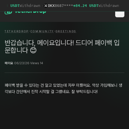
.04 USDT
Withdrawn
·
OKX
8687****
+84.24 USDT
Withdrawn
·
LB
·
·
TETHERDROP
COMMUNITY
GREETINGS
반갑습니다, 메이요입니다! 드디어 페이백 입
문합니다 😊
메이요
·
06/23/26
·
Views 14
페이백 받을 수 있다는 건 알고 있었는데 자꾸 미뤘어요. 막상 가입해보니 생
각보다 간단해서 진작 시작할 걸 그랬네요. 잘 부탁드립니다!