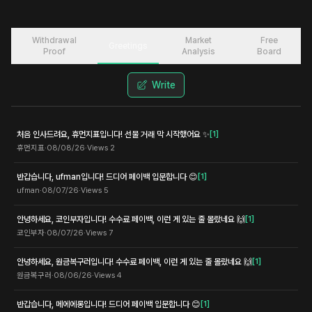
Withdrawal
Market
Free
Greetings
Proof
Analysis
Board
Write
처음 인사드려요, 휴먼지표입니다! 선물 거래 막 시작했어요 ✨
[
1
]
휴먼지표
·
08/08/26
·
Views
2
반갑습니다, ufman입니다! 드디어 페이백 입문합니다 😊
[
1
]
ufman
·
08/07/26
·
Views
5
안녕하세요, 코인부자입니다! 수수료 페이백, 이런 게 있는 줄 몰랐네요 🙌
[
1
]
코인부자
·
08/07/26
·
Views
7
안녕하세요, 원금복구러입니다! 수수료 페이백, 이런 게 있는 줄 몰랐네요 🙌
[
1
]
원금복구러
·
08/06/26
·
Views
4
반갑습니다, 메에에롱입니다! 드디어 페이백 입문합니다 😊
[
1
]