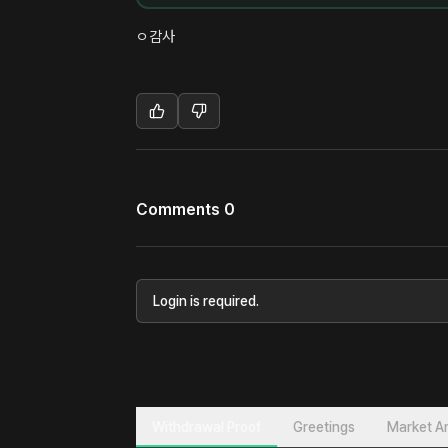
ㅇ감사
Comments 0
Login is required.
Withdrawal Proof
Greetings
Market An