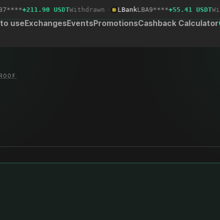
****
+211.90 USDT
Withdrawn
·
LBank
LBA9****
+55.41 USDT
With
to use
Exchanges
Events
Promotions
Cashback Calculator
ROOF