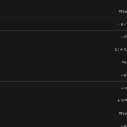
하루
귀농이
빅샤
으아앙가
하
퍼렁
숭숭
담대한
하루
퍼렁