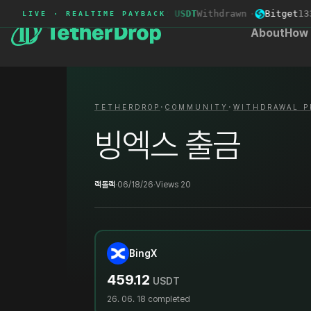
Toobit
5699****
+65.72 USDT
Withdrawn
·
Bitget
1337
LIVE · REALTIME PAYBACK
About
How 
·
·
TETHERDROP
COMMUNITY
WITHDRAWAL P
빙엑스 출금
랙돌랙
·
06/18/26
·
Views 20
BingX
459.12
USDT
26. 06. 18
completed