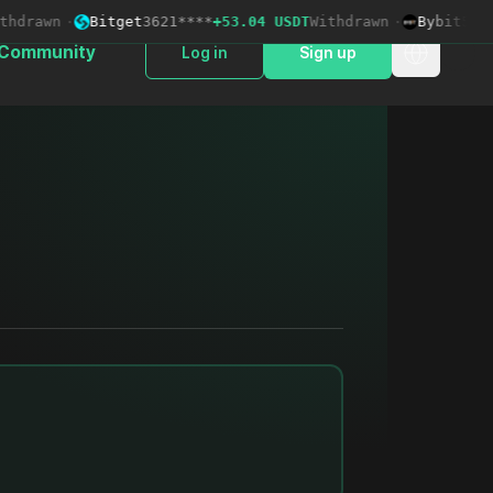
drawn
·
Bitget
3621****
+53.04 USDT
Withdrawn
·
Bybit
5006**
Community
Log in
Sign up