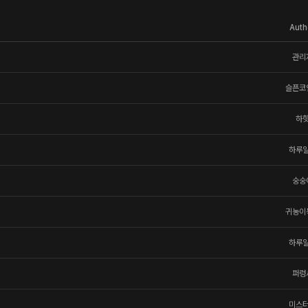
Auth
관리
슬픈코
하
하루
숭숭
귀농이
하루
퍼렁
미스