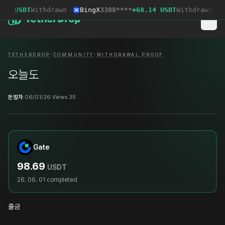
21 USDT
Withdrawn
·
BingX
3308****
+68.14 USDT
Withdrawn
·
·
·
TETHERDROP
COMMUNITY
WITHDRAWAL PROOF
오늘도
돈벌자
·
06/01/26
·
Views 35
Gate
98.69
USDT
26. 06. 01
completed
출금