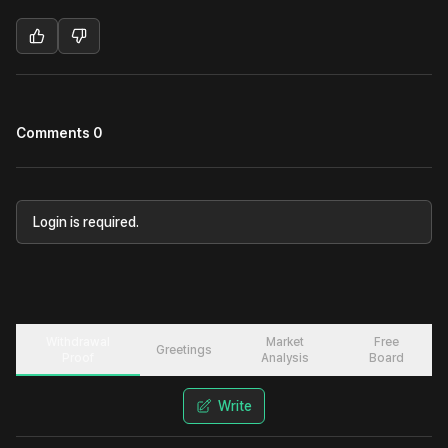
Comments 0
Login is required.
Withdrawal
Market
Free
Greetings
Proof
Analysis
Board
Write