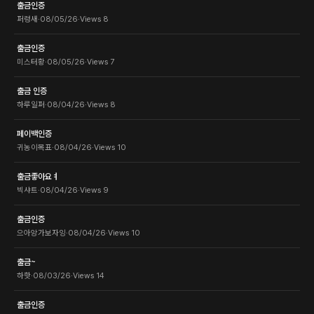
출금인증
퍼렁새
·
08/05/26
·
Views
8
출금인증
미스터황
·
08/05/26
·
Views
7
출금 인증
하루일퍼
·
08/04/26
·
Views
8
페이백인증
귀농이목표
·
08/04/26
·
Views
10
출금좋아요ㅕ
빅샤트
·
08/04/26
·
Views
9
출금인증
으아앙가보자잉
·
08/04/26
·
Views
10
출금~
하핫
·
08/03/26
·
Views
14
출금인증