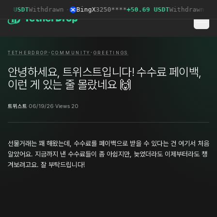
63 USDT
Withdrawn
·
BingX
3250****
+50.69 USDT
Withdrawn
·
G
·
·
TETHERDROP
COMMUNITY
GREETINGS
안녕하세요, 트위스트입니다! 수수료 페이백,
이런 게 있는 줄 몰랐네요 🙌
트위스트
·
06/19/26
·
Views 20
선물거래는 꽤 해왔는데, 수수료를 페이백으로 받을 수 있다는 건 여기서 처음
알았어요. 지금까지 낸 수수료들이 좀 아쉽지만, 늦었더라도 이제부터라도 챙
겨보려고요. 잘 부탁드립니다!