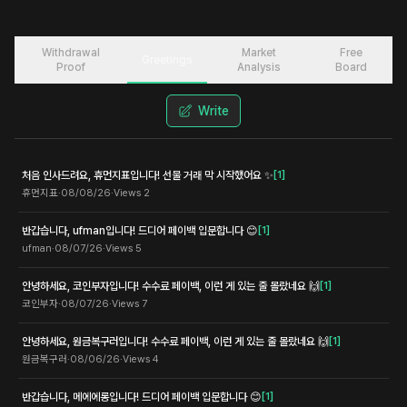
Withdrawal
Market
Free
Greetings
Proof
Analysis
Board
Write
처음 인사드려요, 휴먼지표입니다! 선물 거래 막 시작했어요 ✨
[
1
]
휴먼지표
·
08/08/26
·
Views
2
반갑습니다, ufman입니다! 드디어 페이백 입문합니다 😊
[
1
]
ufman
·
08/07/26
·
Views
5
안녕하세요, 코인부자입니다! 수수료 페이백, 이런 게 있는 줄 몰랐네요 🙌
[
1
]
코인부자
·
08/07/26
·
Views
7
안녕하세요, 원금복구러입니다! 수수료 페이백, 이런 게 있는 줄 몰랐네요 🙌
[
1
]
원금복구러
·
08/06/26
·
Views
4
반갑습니다, 메에에롱입니다! 드디어 페이백 입문합니다 😊
[
1
]