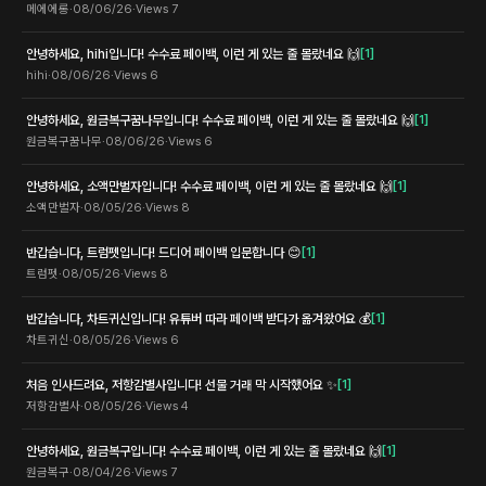
메에에롱
·
08/06/26
·
Views
7
안녕하세요, hihi입니다! 수수료 페이백, 이런 게 있는 줄 몰랐네요 🙌
[
1
]
hihi
·
08/06/26
·
Views
6
안녕하세요, 원금복구꿈나무입니다! 수수료 페이백, 이런 게 있는 줄 몰랐네요 🙌
[
1
]
원금복구꿈나무
·
08/06/26
·
Views
6
안녕하세요, 소액만벌자입니다! 수수료 페이백, 이런 게 있는 줄 몰랐네요 🙌
[
1
]
소액만벌자
·
08/05/26
·
Views
8
반갑습니다, 트럼펫입니다! 드디어 페이백 입문합니다 😊
[
1
]
트럼펫
·
08/05/26
·
Views
8
반갑습니다, 차트귀신입니다! 유튜버 따라 페이백 받다가 옮겨왔어요 💰
[
1
]
차트귀신
·
08/05/26
·
Views
6
처음 인사드려요, 저항감별사입니다! 선물 거래 막 시작했어요 ✨
[
1
]
저항감별사
·
08/05/26
·
Views
4
안녕하세요, 원금복구입니다! 수수료 페이백, 이런 게 있는 줄 몰랐네요 🙌
[
1
]
원금복구
·
08/04/26
·
Views
7