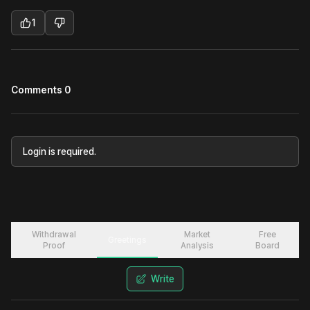
1
Comments 0
Login is required.
Withdrawal
Market
Free
Greetings
Proof
Analysis
Board
Write