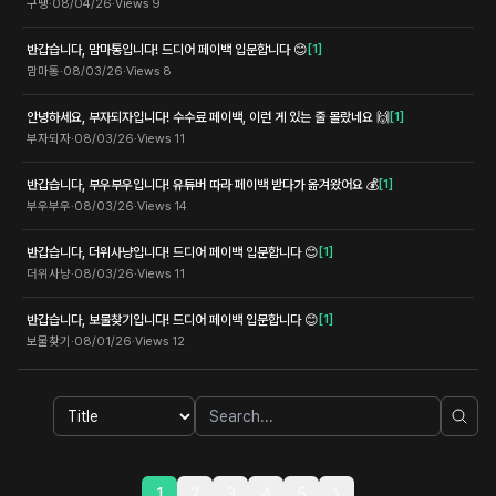
구땡
·
08/04/26
·
Views
9
반갑습니다, 맘마통입니다! 드디어 페이백 입문합니다 😊
[
1
]
맘마통
·
08/03/26
·
Views
8
안녕하세요, 부자되자입니다! 수수료 페이백, 이런 게 있는 줄 몰랐네요 🙌
[
1
]
부자되자
·
08/03/26
·
Views
11
반갑습니다, 부우부우입니다! 유튜버 따라 페이백 받다가 옮겨왔어요 💰
[
1
]
부우부우
·
08/03/26
·
Views
14
반갑습니다, 더위사냥입니다! 드디어 페이백 입문합니다 😊
[
1
]
더위사냥
·
08/03/26
·
Views
11
반갑습니다, 보물찾기입니다! 드디어 페이백 입문합니다 😊
[
1
]
보물찾기
·
08/01/26
·
Views
12
1
2
3
4
5