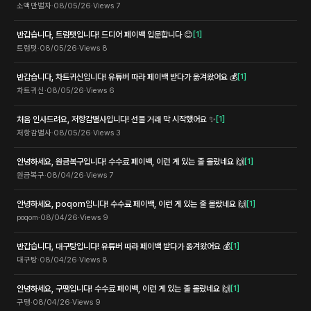
소액만벌자
·
08/05/26
·
Views
7
반갑습니다, 트럼펫입니다! 드디어 페이백 입문합니다 😊
[
1
]
트럼펫
·
08/05/26
·
Views
8
반갑습니다, 차트귀신입니다! 유튜버 따라 페이백 받다가 옮겨왔어요 💰
[
1
]
차트귀신
·
08/05/26
·
Views
6
처음 인사드려요, 저항감별사입니다! 선물 거래 막 시작했어요 ✨
[
1
]
저항감별사
·
08/05/26
·
Views
3
안녕하세요, 원금복구입니다! 수수료 페이백, 이런 게 있는 줄 몰랐네요 🙌
[
1
]
원금복구
·
08/04/26
·
Views
7
안녕하세요, poqom입니다! 수수료 페이백, 이런 게 있는 줄 몰랐네요 🙌
[
1
]
poqom
·
08/04/26
·
Views
9
반갑습니다, 대구탕입니다! 유튜버 따라 페이백 받다가 옮겨왔어요 💰
[
1
]
대구탕
·
08/04/26
·
Views
8
안녕하세요, 구땡입니다! 수수료 페이백, 이런 게 있는 줄 몰랐네요 🙌
[
1
]
구땡
·
08/04/26
·
Views
9