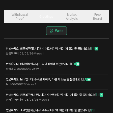
Withdrawal
Market
Free
Greetings
Proof
Analysis
Board
Write
안녕하세요, 원금복구러입니다! 수수료 페이백, 이런 게 있는 줄 몰랐네요 🙌
[
1
]
N
원금복구러
·
08/06/26
·
Views
1
반갑습니다, 메에에롱입니다! 드디어 페이백 입문합니다 😊
[
1
]
N
메에에롱
·
08/06/26
·
Views
5
안녕하세요, hihi입니다! 수수료 페이백, 이런 게 있는 줄 몰랐네요 🙌
[
1
]
N
hihi
·
08/06/26
·
Views
1
안녕하세요, 원금복구꿈나무입니다! 수수료 페이백, 이런 게 있는 줄 몰랐네요 🙌
[
1
]
N
원금복구꿈나무
·
08/06/26
·
Views
5
안녕하세요, 소액만벌자입니다! 수수료 페이백, 이런 게 있는 줄 몰랐네요 🙌
[
1
]