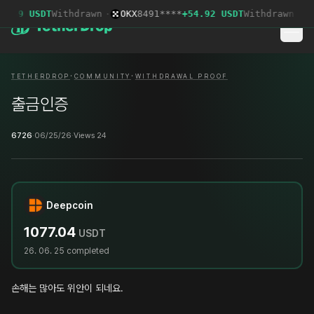
7.69 USDT
Withdrawn
·
OKX
8491****
+54.92 USDT
Withdrawn
·
D
·
·
TETHERDROP
COMMUNITY
WITHDRAWAL PROOF
출금인증
6726
·
06/25/26
·
Views 24
Deepcoin
1077.04
USDT
26. 06. 25
completed
손해는 많아도 위안이 되네요.