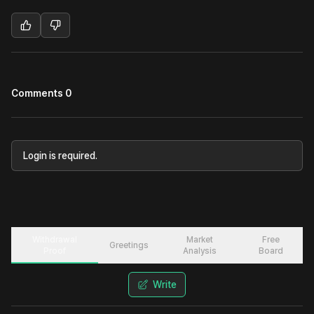
Comments 0
Login is required.
Withdrawal
Market
Free
Greetings
Proof
Analysis
Board
Write