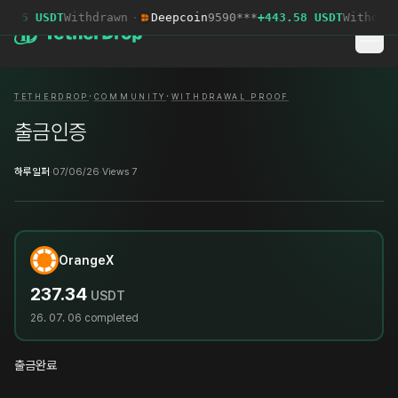
.95 USDT
Withdrawn
·
Deepcoin
9590***
+443.58 USDT
Withdraw
·
·
TETHERDROP
COMMUNITY
WITHDRAWAL PROOF
출금인증
하루일퍼
·
07/06/26
·
Views 7
OrangeX
237.34
USDT
26. 07. 06
completed
출금완료