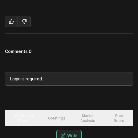
Comments 0
Login is required.
Withdrawal
Market
Free
Greetings
Proof
Analysis
Board
Write