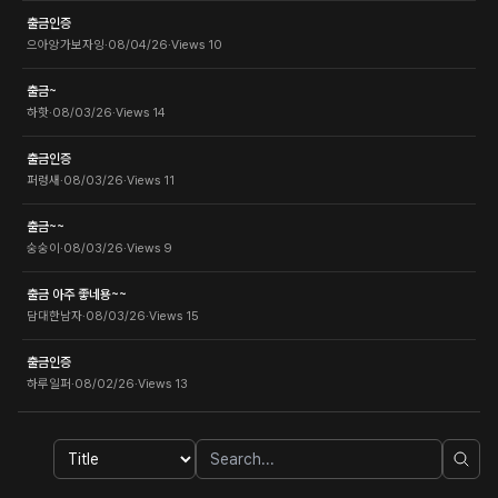
출금인증
으아앙가보자잉
·
08/04/26
·
Views
10
출금~
하핫
·
08/03/26
·
Views
14
출금인증
퍼렁새
·
08/03/26
·
Views
11
출금~~
숭숭이
·
08/03/26
·
Views
9
출금 아주 좋네용~~
담대한남자
·
08/03/26
·
Views
15
출금인증
하루일퍼
·
08/02/26
·
Views
13