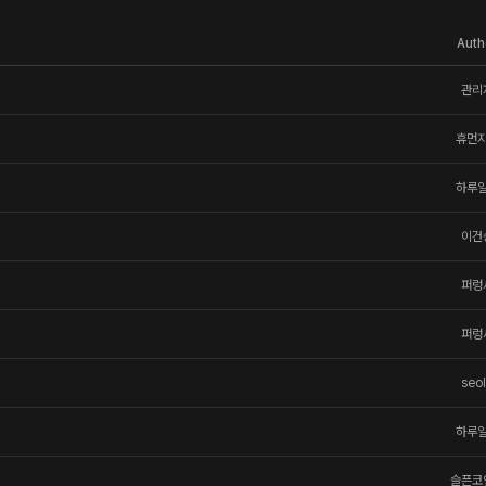
Auth
관리
휴먼
하루
이건
퍼렁
퍼렁
seo
하루
슬픈코