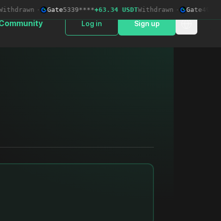
thdrawn
·
Gate
5339****
+63.34 USDT
Withdrawn
·
Gate
4913***
Community
Log in
Sign up