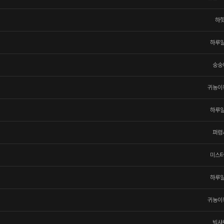
하
하루
숭숭
귀농이
하루
퍼렁
미스
하루
귀농이
빅샤