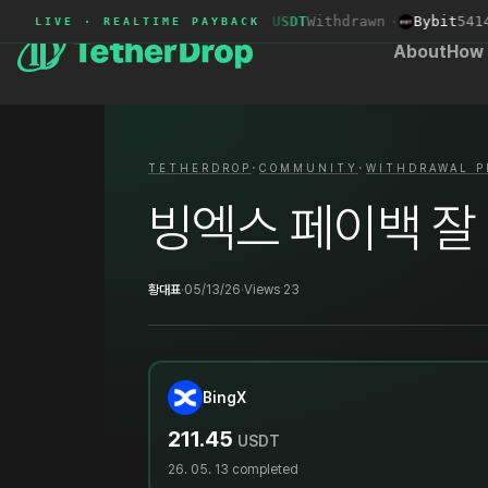
Bybit
5006****
+90.74 USDT
Withdrawn
·
Bybit
5414**
LIVE · REALTIME PAYBACK
About
How 
·
·
TETHERDROP
COMMUNITY
WITHDRAWAL P
빙엑스 페이백 잘
황대표
·
05/13/26
·
Views 23
BingX
211.45
USDT
26. 05. 13
completed