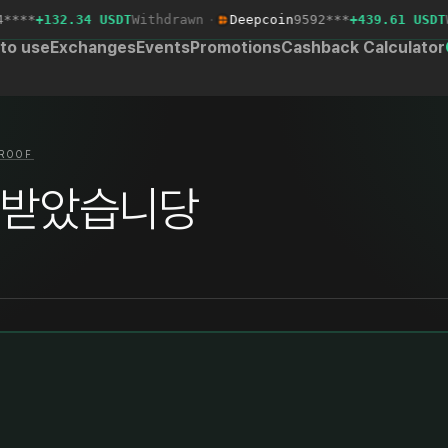
**
+132.34 USDT
Withdrawn
·
Deepcoin
9592***
+439.61 USDT
Wi
to use
Exchanges
Events
Promotions
Cashback Calculator
ROOF
 받았습니당