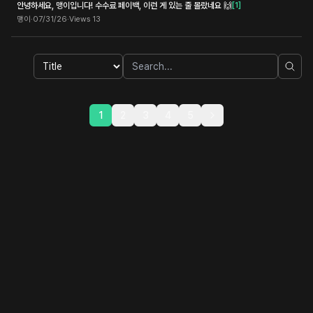
안녕하세요, 맹이입니다! 수수료 페이백, 이런 게 있는 줄 몰랐네요 🙌
[
1
]
맹이
·
07/31/26
·
Views
13
1
2
3
4
5