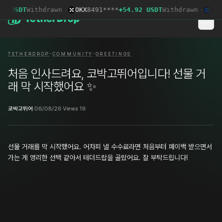
0 USDT
Withdrawn
·
OKX
8491****
+54.92 USDT
Withdrawn
·
Gat
·
·
TETHERDROP
COMMUNITY
GREETINGS
처음 인사드려요, 코박고뛰어입니다! 선물 거
래 막 시작했어요 ✨
코박고뛰어
·
06/08/26
·
Views 19
선물 거래를 막 시작했어요. 어차피 낼 수수료라면 처음부터 페이백 받으면서
가는 게 영리한 선택 같아서 테더드랍을 골랐어요. 잘 부탁드립니다!