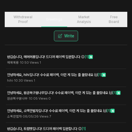
Withdrawal
Market
Free
Greetings
Proof
Analysis
Board
Write
반갑습니다, 메에에롱입니다! 드디어 페이백 입문합니다 😊
[
1
]
N
메에에롱
·
10:50
·
Views
1
안녕하세요, hihi입니다! 수수료 페이백, 이런 게 있는 줄 몰랐네요 🙌
[
1
]
N
hihi
·
10:30
·
Views
1
안녕하세요, 원금복구꿈나무입니다! 수수료 페이백, 이런 게 있는 줄 몰랐네요 🙌
[
1
]
N
원금복구꿈나무
·
10:05
·
Views
0
안녕하세요, 소액만벌자입니다! 수수료 페이백, 이런 게 있는 줄 몰랐네요 🙌
[
1
]
N
소액만벌자
·
08/05/26
·
Views
7
반갑습니다, 트럼펫입니다! 드디어 페이백 입문합니다 😊
[
1
]