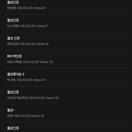
출금인증
퍼렁새
·
08/05/26
·
Views
8
출금인증
미스터황
·
08/05/26
·
Views
7
출금 인증
하루일퍼
·
08/04/26
·
Views
8
페이백인증
귀농이목표
·
08/04/26
·
Views
10
출금좋아요ㅕ
빅샤트
·
08/04/26
·
Views
9
출금인증
으아앙가보자잉
·
08/04/26
·
Views
10
출금~
하핫
·
08/03/26
·
Views
14
출금인증