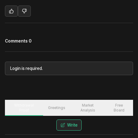
Comments 0
Login is required.
Withdrawal
Market
Free
Greetings
Proof
Analysis
Board
Write