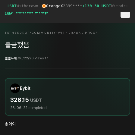
3 USDT
Withdrawn
·
OrangeX
2399****
+130.30 USDT
Withdrawn
·
·
·
TETHERDROP
COMMUNITY
WITHDRAWAL PROOF
출금했음
껄껄무새
·
06/22/26
·
Views 17
Bybit
328.15
USDT
26. 06. 22
completed
좋아여