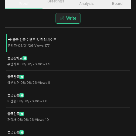
Greetings
Proof
Analysis
Board
Write
📢 출금 인증 이벤트 및 작성 가이드
관리자
·
05/01/26
·
Views
177
출금감사요
N
휴먼지표
·
08/08/26
·
Views
9
출금완료
N
하루일퍼
·
08/08/26
·
Views
8
출금인증
N
이건승
·
08/08/26
·
Views
6
출금인증
N
퍼렁새
·
08/08/26
·
Views
10
출금인증
N