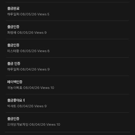
출금완료
하루일퍼
·
08/05/26
·
Views
5
출금인증
퍼렁새
·
08/05/26
·
Views
9
출금인증
미스터황
·
08/05/26
·
Views
8
출금 인증
하루일퍼
·
08/04/26
·
Views
9
페이백인증
귀농이목표
·
08/04/26
·
Views
10
출금좋아요ㅕ
빅샤트
·
08/04/26
·
Views
9
출금인증
으아앙가보자잉
·
08/04/26
·
Views
10