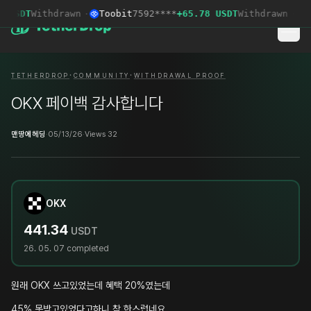
 USDT
Withdrawn
·
Toobit
7592****
+65.78 USDT
Withdrawn
·
B
·
·
TETHERDROP
COMMUNITY
WITHDRAWAL PROOF
OKX 페이백 감사합니다
맨땅에헤딩
·
05/13/26
·
Views 32
OKX
441.34
USDT
26. 05. 07
completed
원래 OKX 쓰고있었는데 혜택 20%였는데
45% 못받고있었다고하니 참 한스럽네요