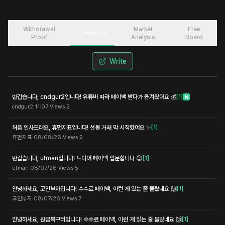
Withdrawal
Market
Free
Greetings
Proof
Analysis
Board
Write
반갑습니다, cndgur2입니다! 유튜버 따라 페이백 받다가 옮겨왔어요 💰
[
1
]
N
cndgur2
·
11:07
·
Views
2
처음 인사드려요, 휴먼지표입니다! 선물 거래 막 시작했어요 ✨
[
1
]
휴먼지표
·
08/08/26
·
Views
2
반갑습니다, ufman입니다! 드디어 페이백 입문합니다 😊
[
1
]
ufman
·
08/07/26
·
Views
5
안녕하세요, 코인부자입니다! 수수료 페이백, 이런 게 있는 줄 몰랐네요 🙌
[
1
]
코인부자
·
08/07/26
·
Views
7
안녕하세요, 원금복구러입니다! 수수료 페이백, 이런 게 있는 줄 몰랐네요 🙌
[
1
]