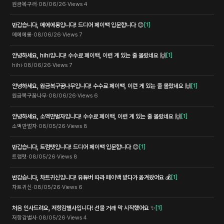
원금복구러
·
08/06/26
·
Views
4
반갑습니다, 메에에롱입니다! 드디어 페이백 입문합니다 😊
[
1
]
메에에롱
·
08/06/26
·
Views
7
안녕하세요, hihi입니다! 수수료 페이백, 이런 게 있는 줄 몰랐네요 🙌
[
1
]
hihi
·
08/06/26
·
Views
7
안녕하세요, 원금복구꿈나무입니다! 수수료 페이백, 이런 게 있는 줄 몰랐네요 🙌
[
1
]
원금복구꿈나무
·
08/06/26
·
Views
6
안녕하세요, 소액만벌자입니다! 수수료 페이백, 이런 게 있는 줄 몰랐네요 🙌
[
1
]
소액만벌자
·
08/05/26
·
Views
8
반갑습니다, 트럼펫입니다! 드디어 페이백 입문합니다 😊
[
1
]
트럼펫
·
08/05/26
·
Views
8
반갑습니다, 차트귀신입니다! 유튜버 따라 페이백 받다가 옮겨왔어요 💰
[
1
]
차트귀신
·
08/05/26
·
Views
6
처음 인사드려요, 저항감별사입니다! 선물 거래 막 시작했어요 ✨
[
1
]
저항감별사
·
08/05/26
·
Views
4