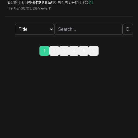
반갑습니다, 더위사냥입니다! 드디어 페이백 입문합니다 😊
[
1
]
더위사냥
·
08/03/26
·
Views
11
1
2
3
4
5