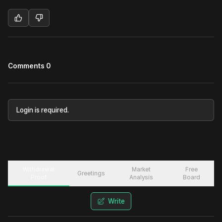
Comments 0
Login is required.
Withdrawal
Market
Free
Greetings
Proof
Analysis
Board
Write