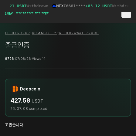
97.21 USDT
Withdrawn
·
MEXC
6681****
+83.12 USDT
Withdrawn
·
·
·
TETHERDROP
COMMUNITY
WITHDRAWAL PROOF
출금인증
6726
·
07/08/26
·
Views 14
Deepcoin
427.58
USDT
26. 07. 08
completed
고맙습니다.