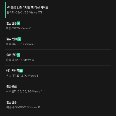
📢 출금 인증 이벤트 및 작성 가이드
관리자
·
05/01/26
·
Views
171
출금인증
N
하핫
·
20:15
·
Views
0
출금 인증
N
하루일퍼
·
15:17
·
Views
5
출금인증
N
숭숭이
·
12:48
·
Views
6
페이백인증
N
귀농이목표
·
12:10
·
Views
6
출금완료
하루일퍼
·
08/05/26
·
Views
4
출금인증
퍼렁새
·
08/05/26
·
Views
8