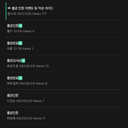
📢 출금 인증 이벤트 및 작성 가이드
관리자
·
05/01/26
·
Views
177
출금인증
N
옐티
·
13:59
·
Views
0
출금완료
N
아름
·
12:19
·
Views
1
출금감사요
N
휴먼지표
·
08/08/26
·
Views
10
출금완료
N
하루일퍼
·
08/08/26
·
Views
9
출금인증
이건승
·
08/08/26
·
Views
7
출금인증
퍼렁새
·
08/08/26
·
Views
11