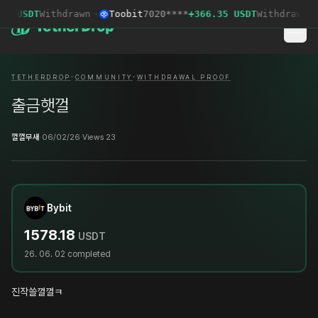
5 USDT
Withdrawn
·
Toobit
7020****
+366.35 USDT
Withdrawn
·
·
·
TETHERDROP
COMMUNITY
WITHDRAWAL PROOF
출금햇껄
껄껄무새
·
06/02/26
·
Views 23
Bybit
1578.18
USDT
26. 06. 02
completed
진작쓸껄껄ㅋ