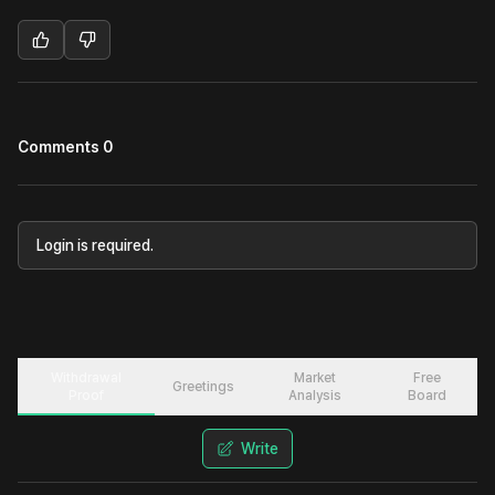
Comments 0
Login is required.
Withdrawal
Market
Free
Greetings
Proof
Analysis
Board
Write