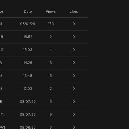
or
Date
Views
Likes
자
05/01/26
173
0
지표
18:52
2
0
일퍼
15:03
4
0
승
14:26
3
0
새
13:48
5
0
새
12:03
2
0
lE
08/07/26
6
0
일퍼
08/07/26
9
0
인러
08/06/26
6
0