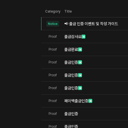
Category
Title
📢 출금 인증 이벤트 및 작성 가이드
Notice
출금감사요
Proof
N
출금완료
Proof
N
출금인증
Proof
N
출금인증
Proof
N
출금인증
Proof
N
페이백출금인증
Proof
N
출금인증
Proof
출금인증
Proof