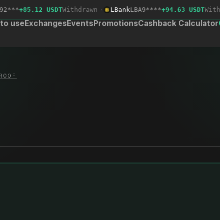
***
+85.12 USDT
Withdrawn
·
LBank
LBA9****
+94.63 USDT
Withdr
to use
Exchanges
Events
Promotions
Cashback Calculator
ROOF