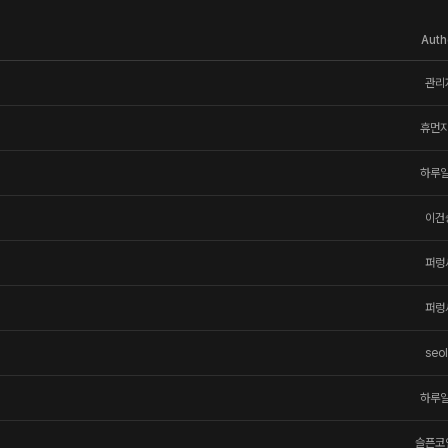
Auth
관리
휴먼
하루
이건
퍼렁
퍼렁
seo
하루
슬픈코