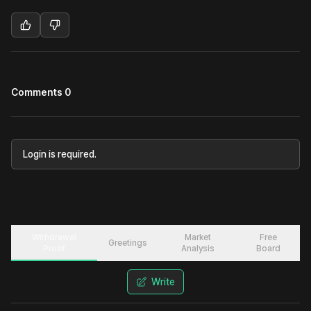
Comments 0
Login is required.
Withdrawal
Market
Free
Greetings
Proof
Analysis
Board
Write