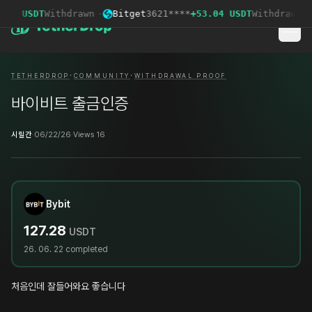
82 USDT
Withdrawn
·
Bitget
3621****
+53.04 USDT
Withdrawn
·
·
·
TETHERDROP
COMMUNITY
WITHDRAWAL PROOF
바이비트 출금인증
시릴간
·
06/22/26
·
Views 16
Bybit
127.28
USDT
26. 06. 22
completed
처음인데 잘들어와요 좋습니다