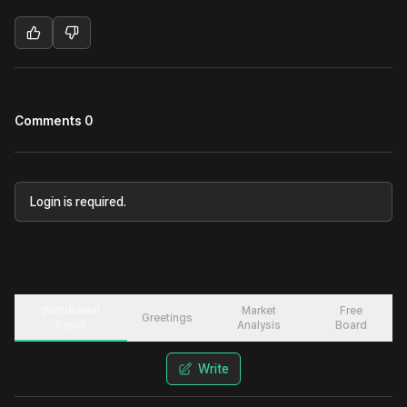
Comments 0
Login is required.
Withdrawal
Market
Free
Greetings
Proof
Analysis
Board
Write