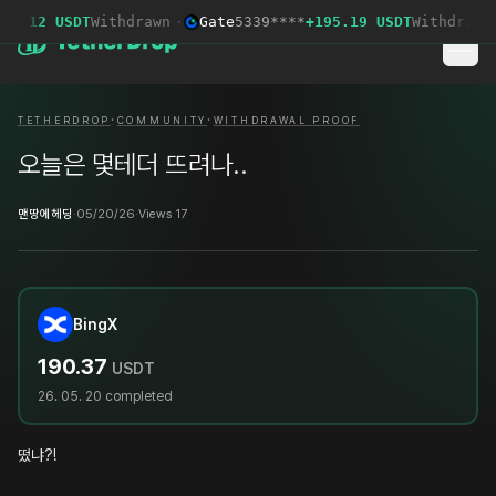
85.12 USDT
Withdrawn
·
Gate
5339****
+195.19 USDT
Withdrawn
·
·
TETHERDROP
COMMUNITY
WITHDRAWAL PROOF
오늘은 몇테더 뜨려나..
맨땅에헤딩
·
05/20/26
·
Views 17
BingX
190.37
USDT
26. 05. 20
completed
떴냐?!