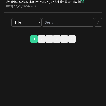
안녕하세요, 모찌찌입니다! 수수료 페이백, 이런 게 있는 줄 몰랐네요 🙌
[
1
]
모찌찌
·
08/01/26
·
Views
8
1
2
3
4
5