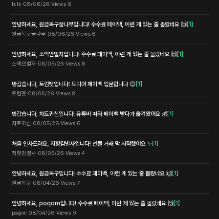
hihi
·
08/06/26
·
Views
6
안녕하세요, 원금복구꿈나무입니다! 수수료 페이백, 이런 게 있는 줄 몰랐네요 🙌
[
1
]
원금복구꿈나무
·
08/06/26
·
Views
6
안녕하세요, 소액만벌자입니다! 수수료 페이백, 이런 게 있는 줄 몰랐네요 🙌
[
1
]
소액만벌자
·
08/05/26
·
Views
8
반갑습니다, 트럼펫입니다! 드디어 페이백 입문합니다 😊
[
1
]
트럼펫
·
08/05/26
·
Views
8
반갑습니다, 차트귀신입니다! 유튜버 따라 페이백 받다가 옮겨왔어요 💰
[
1
]
차트귀신
·
08/05/26
·
Views
6
처음 인사드려요, 저항감별사입니다! 선물 거래 막 시작했어요 ✨
[
1
]
저항감별사
·
08/05/26
·
Views
4
안녕하세요, 원금복구입니다! 수수료 페이백, 이런 게 있는 줄 몰랐네요 🙌
[
1
]
원금복구
·
08/04/26
·
Views
7
안녕하세요, poqom입니다! 수수료 페이백, 이런 게 있는 줄 몰랐네요 🙌
[
1
]
poqom
·
08/04/26
·
Views
9