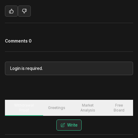
Comments 0
Login is required.
Withdrawal
Market
Free
Greetings
Proof
Analysis
Board
Write