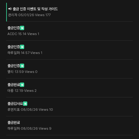
📢 출금 인증 이벤트 및 작성 가이드
관리자
·
05/01/26
·
Views
177
출금인증
N
ACDC
·
15:14
·
Views
1
출금인증
N
하루일퍼
·
14:57
·
Views
1
출금인증
N
옐티
·
13:59
·
Views
0
출금완료
N
아름
·
12:19
·
Views
2
출금감사요
N
휴먼지표
·
08/08/26
·
Views
10
출금완료
하루일퍼
·
08/08/26
·
Views
9