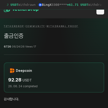
5.12 USDT
Withdrawn
·
BingX
3308****
+61.71 USDT
Withdrawn
·
·
·
TETHERDROP
COMMUNITY
WITHDRAWAL PROOF
출금인증
6726
·
06/24/26
·
Views 17
Deepcoin
92.28
USDT
26. 06. 24
completed
감사합니다.