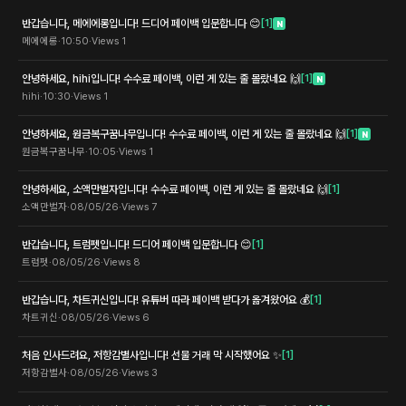
반갑습니다, 메에에롱입니다! 드디어 페이백 입문합니다 😊
[
1
]
N
메에에롱
·
10:50
·
Views
1
안녕하세요, hihi입니다! 수수료 페이백, 이런 게 있는 줄 몰랐네요 🙌
[
1
]
N
hihi
·
10:30
·
Views
1
안녕하세요, 원금복구꿈나무입니다! 수수료 페이백, 이런 게 있는 줄 몰랐네요 🙌
[
1
]
N
원금복구꿈나무
·
10:05
·
Views
1
안녕하세요, 소액만벌자입니다! 수수료 페이백, 이런 게 있는 줄 몰랐네요 🙌
[
1
]
소액만벌자
·
08/05/26
·
Views
7
반갑습니다, 트럼펫입니다! 드디어 페이백 입문합니다 😊
[
1
]
트럼펫
·
08/05/26
·
Views
8
반갑습니다, 차트귀신입니다! 유튜버 따라 페이백 받다가 옮겨왔어요 💰
[
1
]
차트귀신
·
08/05/26
·
Views
6
처음 인사드려요, 저항감별사입니다! 선물 거래 막 시작했어요 ✨
[
1
]
저항감별사
·
08/05/26
·
Views
3