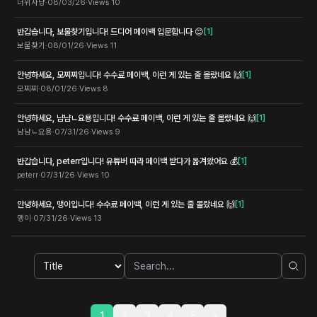
더위사냥
·
08/03/26
·
Views
10
반갑습니다, 보물찾기입니다! 드디어 페이백 입문합니다 😊
[
1
]
보물찾기
·
08/01/26
·
Views
11
안녕하세요, 모찌찌입니다! 수수료 페이백, 이런 게 있는 줄 몰랐네요 🙌
[
1
]
모찌찌
·
08/01/26
·
Views
8
안녕하세요, 냠냠ㄴ요용입니다! 수수료 페이백, 이런 게 있는 줄 몰랐네요 🙌
[
1
]
냠냠ㄴ요용
·
07/31/26
·
Views
9
반갑습니다, peterr입니다! 유튜버 따라 페이백 받다가 옮겨왔어요 💰
[
1
]
peterr
·
07/31/26
·
Views
10
안녕하세요, 맹이입니다! 수수료 페이백, 이런 게 있는 줄 몰랐네요 🙌
[
1
]
맹이
·
07/31/26
·
Views
13
1
2
3
4
5