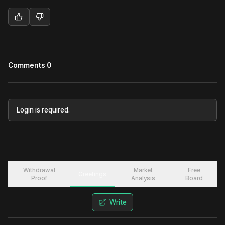
Comments 0
Login is required.
Withdrawal
Market
Free
Greetings
Proof
Analysis
Board
Write