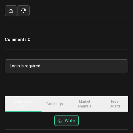
Comments 0
Login is required.
Withdrawal
Market
Free
Greetings
Proof
Analysis
Board
Write