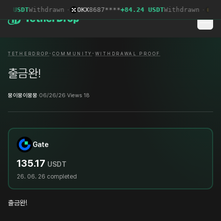
75 USDT
Withdrawn
·
OKX
8687****
+84.24 USDT
Withdrawn
·
LBa
·
·
TETHERDROP
COMMUNITY
WITHDRAWAL PROOF
출금완!
뭉이뭉이뭉뭉
·
06/26/26
·
Views 18
Gate
135.17
USDT
26. 06. 26
completed
출금완!