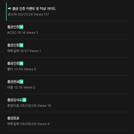
📢 출금 인증 이벤트 및 작성 가이드
관리자
·
05/01/26
·
Views
177
출금인증
N
ACDC
·
15:14
·
Views
1
출금인증
N
하루일퍼
·
14:57
·
Views
1
출금인증
N
옐티
·
13:59
·
Views
0
출금완료
N
아름
·
12:19
·
Views
2
출금감사요
N
휴먼지표
·
08/08/26
·
Views
10
출금완료
하루일퍼
·
08/08/26
·
Views
9