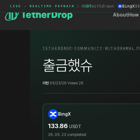
Deepcoin
9532***
+53.82 USDT
Withdrawn
·
BingX
3337
LIVE · REALTIME PAYBACK
About
How 
·
·
TETHERDROP
COMMUNITY
WITHDRAWAL P
출금했슈
리턴
·
05/23/26
·
Views 26
BingX
133.86
USDT
26. 05. 23
completed