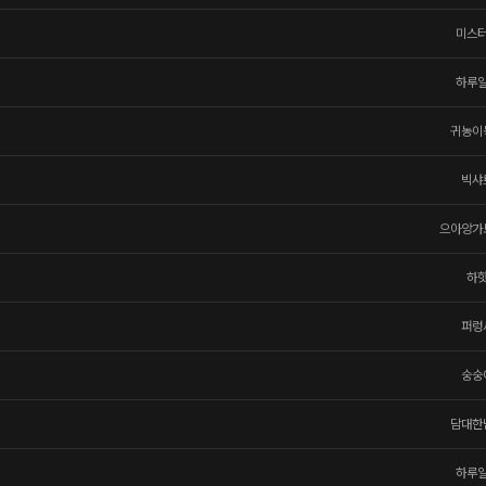
미스
하루
귀농이
빅샤
으아앙가
하
퍼렁
숭숭
담대한
하루