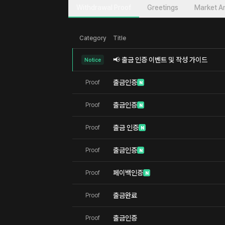
Withdrawal Proof
Greetings
Market An
Category
Title
📢 출금 인증 이벤트 및 작성 가이드
Notice
출금인증
Proof
N
출금인증
Proof
N
출금 인증
Proof
N
출금인증
Proof
N
페이백인증
Proof
N
출금완료
Proof
출금인증
Proof