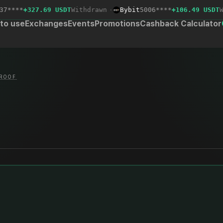
****
+327.69 USDT
Withdrawn
·
Bybit
5006****
+106.49 USDT
Wit
to use
Exchanges
Events
Promotions
Cashback Calculator
ROOF