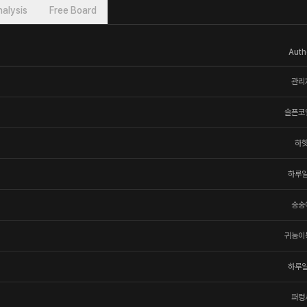
alysis
Free Board
Auth
관리
슬픈코
하
하루
숭숭
귀농이
하루
퍼렁