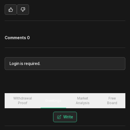
Comments 0
Login is required.
Withdrawal
Market
Free
Greetings
Proof
Analysis
Board
Write