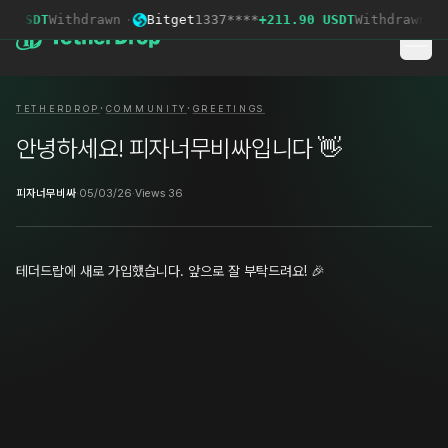
4 USDT
Withdrawn
·
Bitget
1337****
+211.90 USDT
Withdrawn
·
·
·
TETHERDROP
COMMUNITY
GREETINGS
안녕하세요! 피자너무비싸입니다 👋
피자너무비싸
·
05/03/26
·
Views 36
테더드랍에 새로 가입했습니다. 앞으로 잘 부탁드려요! 🎉