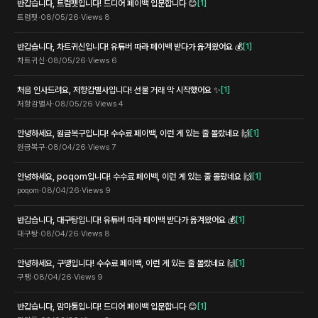
반갑습니다, 트럼펫입니다! 드디어 페이백 입문합니다 😊
[
1
]
트럼펫
·
08/05/26
·
Views
8
반갑습니다, 차트귀신입니다! 유튜버 따라 페이백 받다가 옮겨왔어요 💰
[
1
]
차트귀신
·
08/05/26
·
Views
6
처음 인사드려요, 저항감별사입니다! 선물 거래 막 시작했어요 ✨
[
1
]
저항감별사
·
08/05/26
·
Views
4
안녕하세요, 원금복구입니다! 수수료 페이백, 이런 게 있는 줄 몰랐네요 🙌
[
1
]
원금복구
·
08/04/26
·
Views
7
안녕하세요, poqom입니다! 수수료 페이백, 이런 게 있는 줄 몰랐네요 🙌
[
1
]
poqom
·
08/04/26
·
Views
9
반갑습니다, 대구탕입니다! 유튜버 따라 페이백 받다가 옮겨왔어요 💰
[
1
]
대구탕
·
08/04/26
·
Views
8
안녕하세요, 구땡입니다! 수수료 페이백, 이런 게 있는 줄 몰랐네요 🙌
[
1
]
구땡
·
08/04/26
·
Views
9
반갑습니다, 맘마통입니다! 드디어 페이백 입문합니다 😊
[
1
]