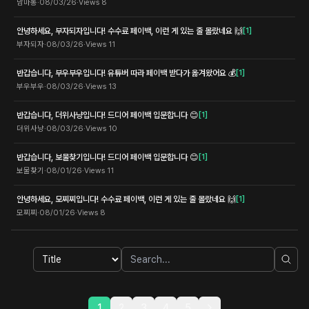
맘마통
·
08/03/26
·
Views
8
안녕하세요, 부자되자입니다! 수수료 페이백, 이런 게 있는 줄 몰랐네요 🙌
[
1
]
부자되자
·
08/03/26
·
Views
11
반갑습니다, 부우부우입니다! 유튜버 따라 페이백 받다가 옮겨왔어요 💰
[
1
]
부우부우
·
08/03/26
·
Views
13
반갑습니다, 더위사냥입니다! 드디어 페이백 입문합니다 😊
[
1
]
더위사냥
·
08/03/26
·
Views
10
반갑습니다, 보물찾기입니다! 드디어 페이백 입문합니다 😊
[
1
]
보물찾기
·
08/01/26
·
Views
11
안녕하세요, 모찌찌입니다! 수수료 페이백, 이런 게 있는 줄 몰랐네요 🙌
[
1
]
모찌찌
·
08/01/26
·
Views
8
1
2
3
4
5