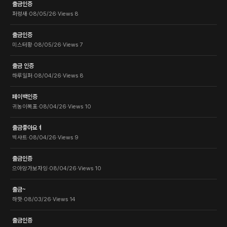
출금인증
퍼렁새
·
08/05/26
·
Views
8
출금인증
미스터황
·
08/05/26
·
Views
7
출금 인증
하루일퍼
·
08/04/26
·
Views
8
페이백인증
귀농이목표
·
08/04/26
·
Views
10
출금좋아요ㅕ
빅샤트
·
08/04/26
·
Views
9
출금인증
으아앙가보자잉
·
08/04/26
·
Views
10
출금~
하핫
·
08/03/26
·
Views
14
출금인증