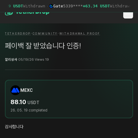
6.49 USDT
Withdrawn
·
Gate
5339****
+63.34 USDT
Withdrawn
·
·
·
TETHERDROP
COMMUNITY
WITHDRAWAL PROOF
페이백 잘 받았습니다 인증!
찰리상사
·
05/19/26
·
Views 19
MEXC
88.10
USDT
26. 05. 19
completed
감사합니다