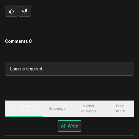
Comments 0
Login is required.
Withdrawal
Market
Free
Greetings
Proof
Analysis
Board
Write