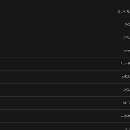
으아앙가
하
퍼렁
숭숭
담대한
하루
퍼렁
AC
부자돼
911