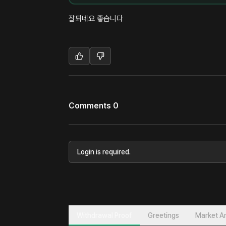
잘되네요 좋습니다
Comments 0
Login is required.
Withdrawal Proof
Greetings
Market An