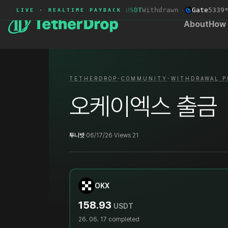
LBank
LBA2****
+95.75 USDT
Withdrawn
·
Gate
5339***
LIVE · REALTIME PAYBACK
About
How 
·
·
TETHERDROP
COMMUNITY
WITHDRAWAL P
오케이엑스 출금
투니밧
·
06/17/26
·
Views 21
OKX
158.93
USDT
26. 06. 17
completed