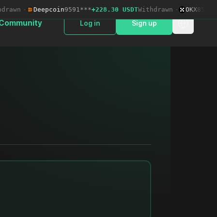
awn
·
Deepcoin
9591***
+228.30 USDT
Withdrawn
·
OKX
8538***
Community
Log in
Sign up