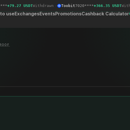
*
+79.27 USDT
Withdrawn
·
Toobit
7020****
+366.35 USDT
Withdr
to use
Exchanges
Events
Promotions
Cashback Calculator
ROOF