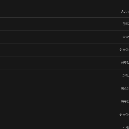
Auth
관리
숭숭
귀농이
하루
퍼렁
미스
하루
귀농이
빅샤