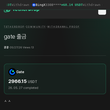
 USDT
Withdrawn
·
BingX
3308****
+68.14 USDT
Withdrawn
·
LB
·
·
TETHERDROP
COMMUNITY
WITHDRAWAL PROOF
gate 출금
쿵쿵
·
05/27/26
·
Views 13
Gate
2966.15
USDT
26. 05. 27
completed
ㅅ ㅅ