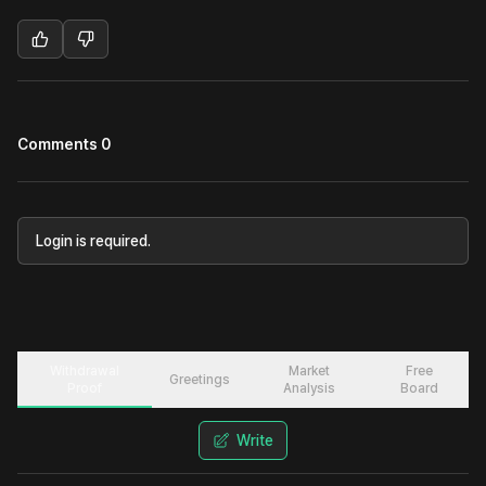
Comments 0
Login is required.
Withdrawal
Market
Free
Greetings
Proof
Analysis
Board
Write