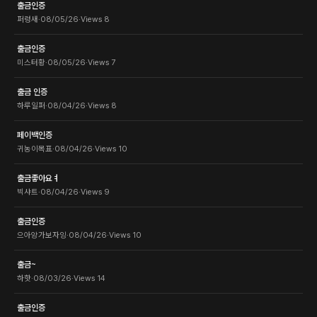
출금인증
퍼렁새
·
08/05/26
·
Views
8
출금인증
미스터황
·
08/05/26
·
Views
7
출금 인증
하루일퍼
·
08/04/26
·
Views
8
페이백인증
귀농이목표
·
08/04/26
·
Views
10
출금좋아요ㅕ
빅샤트
·
08/04/26
·
Views
9
출금인증
으아앙가보자잉
·
08/04/26
·
Views
10
출금~
하핫
·
08/03/26
·
Views
14
출금인증