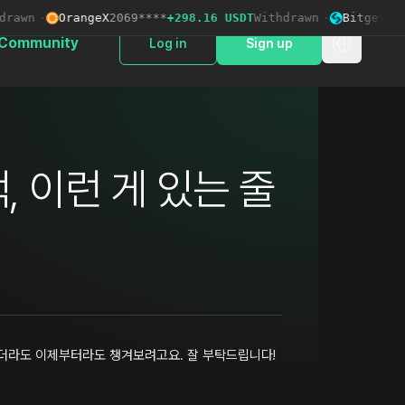
awn
·
OrangeX
2069****
+298.16 USDT
Withdrawn
·
Bitget
3621*
Community
Log in
Sign up
 이런 게 있는 줄
었더라도 이제부터라도 챙겨보려고요. 잘 부탁드립니다!