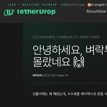
Bybit
5414****
+132.34 USDT
Withdrawn
·
OrangeX
2069
LIVE · REALTIME PAYBACK
About
How 
·
·
TETHERDROP
COMMUNITY
GREETINGS
안녕하세요, 벼락
몰랐네요 🙌
벼락부자
·
05/27/26
·
Views 14
선물거래는 꽤 해왔는데, 수수료를 페이백으로 받을 수