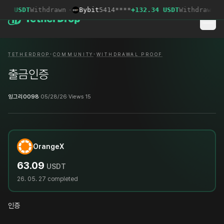
79 USDT
Withdrawn
·
Bybit
5414****
+132.34 USDT
Withdrawn
·
·
·
TETHERDROP
COMMUNITY
WITHDRAWAL PROOF
출금인증
잉그리0098
·
05/28/26
·
Views 15
OrangeX
63.09
USDT
26. 05. 27
completed
인증