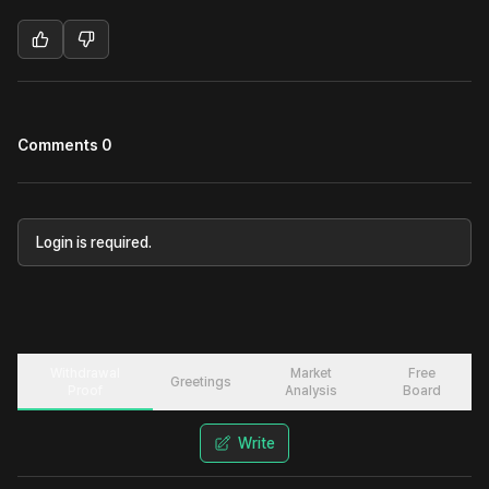
Comments 0
Login is required.
Withdrawal
Market
Free
Greetings
Proof
Analysis
Board
Write