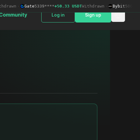
rawn
·
Gate
5339****
+50.33 USDT
Withdrawn
·
Bybit
5006****
Community
Log in
Sign up