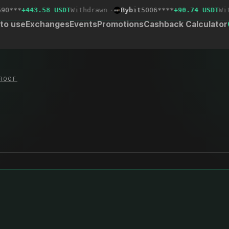
***
+443.58 USDT
Withdrawn
·
Bybit
5006****
+90.74 USDT
Withd
to use
Exchanges
Events
Promotions
Cashback Calculator
ROOF