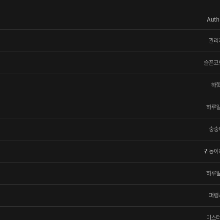
Auth
관리
슬픈코
하
하루
숭숭
귀농이
하루
퍼렁
미스