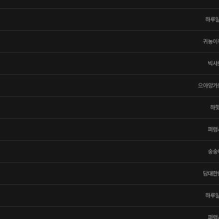
하루
귀농이
빅샤
으아앙가
하
퍼렁
숭숭
담대한
하루
퍼렁