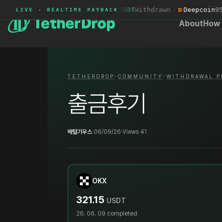
Gate
5339****
+79.27 USDT
Withdrawn
·
Deepcoin
9590
LIVE · REALTIME PAYBACK
About
How 
·
·
TETHERDROP
COMMUNITY
WITHDRAWAL P
출금후기
배털기우스
·
06/09/26
·
Views 41
OKX
321.15
USDT
26. 06. 09
completed