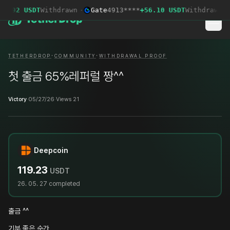
3.92 USDT
Withdrawn
·
Gate
4913****
+56.10 USDT
Withdrawn
·
·
·
TETHERDROP
COMMUNITY
WITHDRAWAL PROOF
첫 출금 65%레퍼럴 짱^^
Victory
·
05/27/26
·
Views 21
Deepcoin
119.23
USDT
26. 05. 27
completed
출금 ^^
기분 좋은 순간