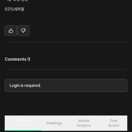
65%레퍼럴
Comments 0
Login is required.
Withdrawal
Market
Free
Greetings
Proof
Analysis
Board